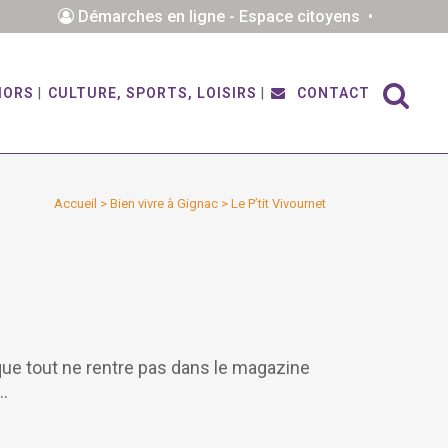
Démarches en ligne - Espace citoyens •
IORS
CULTURE, SPORTS, LOISIRS
CONTACT
Accueil
>
Bien vivre à Gignac
>
Le P’tit Vivournet
 que tout ne rentre pas dans le magazine
s…