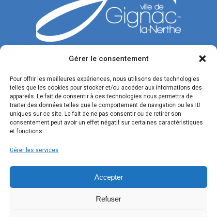
Gérer le consentement
CONTACTEZ-NOUS
Pour offrir les meilleures expériences, nous utilisons des technologies
telles que les cookies pour stocker et/ou accéder aux informations des
Tél. : 04 42 77 00 00
appareils. Le fait de consentir à ces technologies nous permettra de
traiter des données telles que le comportement de navigation ou les ID
Du lundi au jeudi : de 8h30 à 12h et de 13h30 à 17h.
uniques sur ce site. Le fait de ne pas consentir ou de retirer son
Vendredi : de 8h30 à 12h et de 13h30 à 16h.
consentement peut avoir un effet négatif sur certaines caractéristiques
et fonctions.
Formulaire de contact
Gérer les services
SUIVEZ-NOUS !
Accepter
Refuser