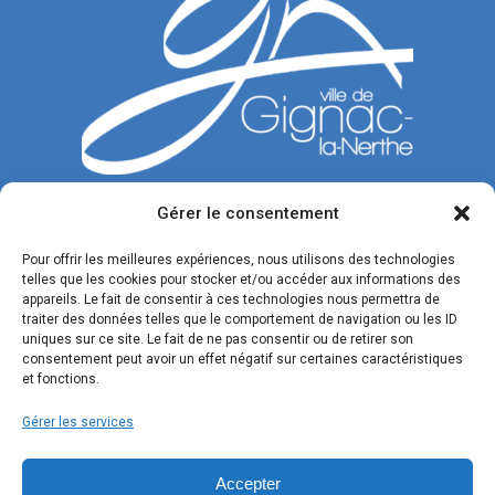
Gérer le consentement
CONTACTEZ-NOUS
Pour offrir les meilleures expériences, nous utilisons des technologies
telles que les cookies pour stocker et/ou accéder aux informations des
Tél. : 04 42 77 00 00
appareils. Le fait de consentir à ces technologies nous permettra de
traiter des données telles que le comportement de navigation ou les ID
Du lundi au jeudi : de 8h30 à 12h et de 13h30 à 17h.
uniques sur ce site. Le fait de ne pas consentir ou de retirer son
Vendredi : de 8h30 à 12h et de 13h30 à 16h.
consentement peut avoir un effet négatif sur certaines caractéristiques
et fonctions.
Formulaire de contact
Gérer les services
SUIVEZ-NOUS !
Accepter