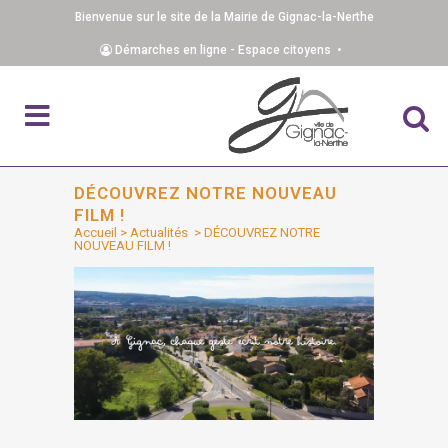
Bienvenue sur le site de la Mairie de Gignac-la-Nerthe
Démarches en ligne - Espace citoyens •
DÉCOUVREZ NOTRE NOUVEAU
FILM !
Accueil
>
Actualités
>
DÉCOUVREZ NOTRE
NOUVEAU FILM !