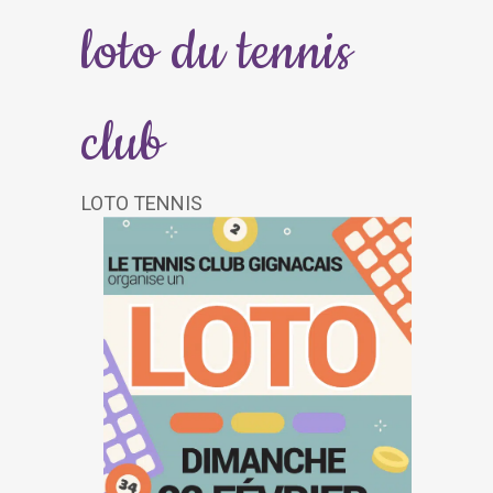
loto du tennis
club
LOTO TENNIS