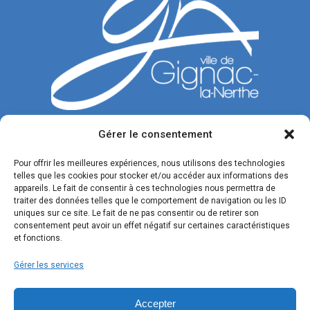
Gérer le consentement
CONTACTEZ-NOUS
Pour offrir les meilleures expériences, nous utilisons des technologies
telles que les cookies pour stocker et/ou accéder aux informations des
Tél. : 04 42 77 00 00
appareils. Le fait de consentir à ces technologies nous permettra de
traiter des données telles que le comportement de navigation ou les ID
Du lundi au jeudi : de 8h30 à 12h et de 13h30 à 17h.
uniques sur ce site. Le fait de ne pas consentir ou de retirer son
Vendredi : de 8h30 à 12h et de 13h30 à 16h.
consentement peut avoir un effet négatif sur certaines caractéristiques
et fonctions.
Formulaire de contact
Gérer les services
SUIVEZ-NOUS !
Accepter