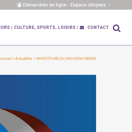
Démarches en ligne - Espace citoyens •
IORS
CULTURE, SPORTS, LOISIRS
CONTACT
Accueil
>
Actualités
>
INVESTITURE DU NOUVEAU MAIRE