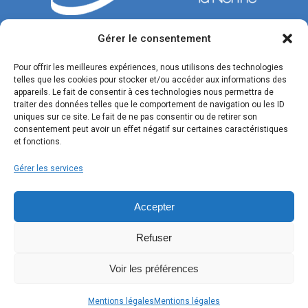
Gérer le consentement
CONTACTEZ-NOUS
Pour offrir les meilleures expériences, nous utilisons des technologies
telles que les cookies pour stocker et/ou accéder aux informations des
Tél. : 04 42 77 00 00
appareils. Le fait de consentir à ces technologies nous permettra de
traiter des données telles que le comportement de navigation ou les ID
Du lundi au jeudi : de 8h30 à 12h et de 13h30 à 17h.
uniques sur ce site. Le fait de ne pas consentir ou de retirer son
Vendredi : de 8h30 à 12h et de 13h30 à 16h.
consentement peut avoir un effet négatif sur certaines caractéristiques
et fonctions.
Formulaire de contact
Gérer les services
SUIVEZ-NOUS !
Accepter
Refuser
Voir les préférences
Mentions légales
Mentions légales