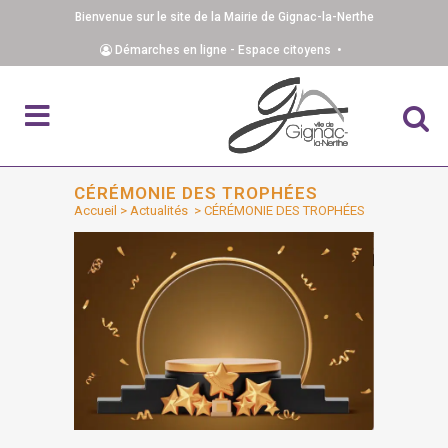
Bienvenue sur le site de la Mairie de Gignac-la-Nerthe
Démarches en ligne - Espace citoyens •
CÉRÉMONIE DES TROPHÉES
Accueil
>
Actualités
>
CÉRÉMONIE DES TROPHÉES