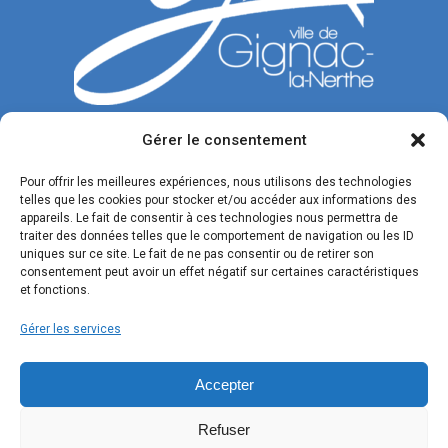
Gérer le consentement
CONTACTEZ-NOUS
Pour offrir les meilleures expériences, nous utilisons des technologies
telles que les cookies pour stocker et/ou accéder aux informations des
Tél. : 04 42 77 00 00
appareils. Le fait de consentir à ces technologies nous permettra de
traiter des données telles que le comportement de navigation ou les ID
Du lundi au jeudi : de 8h30 à 12h et de 13h30 à 17h.
uniques sur ce site. Le fait de ne pas consentir ou de retirer son
Vendredi : de 8h30 à 12h et de 13h30 à 16h.
consentement peut avoir un effet négatif sur certaines caractéristiques
et fonctions.
Formulaire de contact
Gérer les services
SUIVEZ-NOUS !
Accepter
Refuser