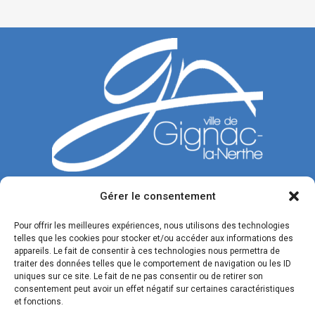
Gérer le consentement
CONTACTEZ-NOUS
Pour offrir les meilleures expériences, nous utilisons des technologies
telles que les cookies pour stocker et/ou accéder aux informations des
Tél. : 04 42 77 00 00
appareils. Le fait de consentir à ces technologies nous permettra de
traiter des données telles que le comportement de navigation ou les ID
Du lundi au jeudi : de 8h30 à 12h et de 13h30 à 17h.
uniques sur ce site. Le fait de ne pas consentir ou de retirer son
Vendredi : de 8h30 à 12h et de 13h30 à 16h.
consentement peut avoir un effet négatif sur certaines caractéristiques
et fonctions.