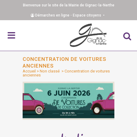
Bienvenue sur le site de la Mairie de Gignac-la-Nerthe
Démarches en ligne - Espace citoyens •
CONCENTRATION DE VOITURES
ANCIENNES
Accueil
>
Non classé
>
Concentration de voitures
anciennes