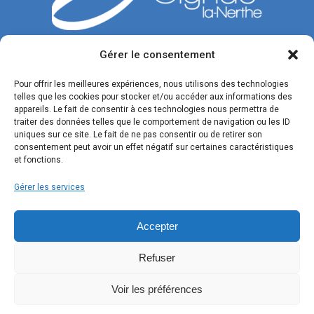
Gérer le consentement
CONTACTEZ-NOUS
Pour offrir les meilleures expériences, nous utilisons des technologies
telles que les cookies pour stocker et/ou accéder aux informations des
Tél. : 04 42 77 00 00
appareils. Le fait de consentir à ces technologies nous permettra de
traiter des données telles que le comportement de navigation ou les ID
Du lundi au jeudi : de 8h30 à 12h et de 13h30 à 17h.
uniques sur ce site. Le fait de ne pas consentir ou de retirer son
Vendredi : de 8h30 à 12h et de 13h30 à 16h.
consentement peut avoir un effet négatif sur certaines caractéristiques
et fonctions.
Formulaire de contact
Gérer les services
SUIVEZ-NOUS !
Accepter
Refuser
Voir les préférences