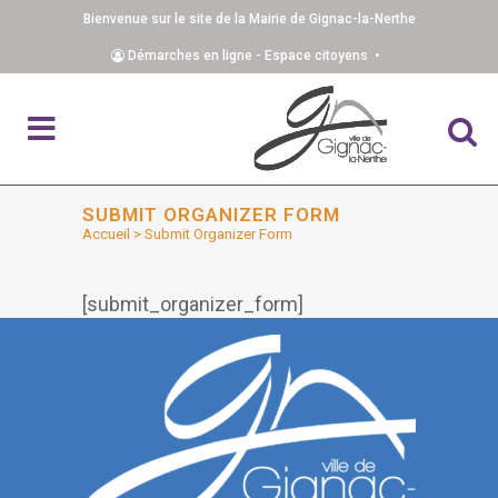
Bienvenue sur le site de la Mairie de Gignac-la-Nerthe
Démarches en ligne - Espace citoyens •
SUBMIT ORGANIZER FORM
Accueil
>
Submit Organizer Form
[submit_organizer_form]