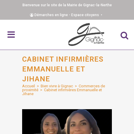
Bienvenue sur le site de la Mairie de Gignac-la-Nerthe
Démarches en ligne - Espace citoyens •
CABINET INFIRMIÈRES
EMMANUELLE ET
JIHANE
Accueil
>
Bien vivre à Gignac
>
Commerces de
proximité
>
Cabinet infirmières Emmanuelle et
Jihane