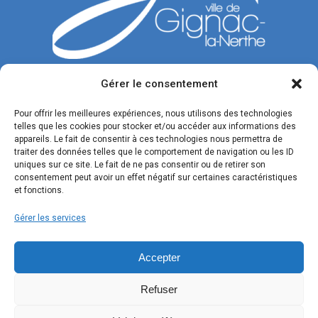
Gérer le consentement
CONTACTEZ-NOUS
Pour offrir les meilleures expériences, nous utilisons des technologies
telles que les cookies pour stocker et/ou accéder aux informations des
Tél. : 04 42 77 00 00
appareils. Le fait de consentir à ces technologies nous permettra de
traiter des données telles que le comportement de navigation ou les ID
Du lundi au jeudi : de 8h30 à 12h et de 13h30 à 17h.
uniques sur ce site. Le fait de ne pas consentir ou de retirer son
Vendredi : de 8h30 à 12h et de 13h30 à 16h.
consentement peut avoir un effet négatif sur certaines caractéristiques
et fonctions.
Formulaire de contact
Gérer les services
SUIVEZ-NOUS !
Accepter
Refuser