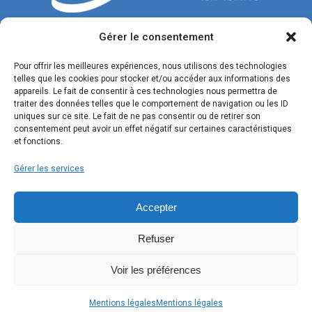
Gérer le consentement
CONTACTEZ-NOUS
Pour offrir les meilleures expériences, nous utilisons des technologies
telles que les cookies pour stocker et/ou accéder aux informations des
Tél. : 04 42 77 00 00
appareils. Le fait de consentir à ces technologies nous permettra de
traiter des données telles que le comportement de navigation ou les ID
Du lundi au jeudi : de 8h30 à 12h et de 13h30 à 17h.
uniques sur ce site. Le fait de ne pas consentir ou de retirer son
Vendredi : de 8h30 à 12h et de 13h30 à 16h.
consentement peut avoir un effet négatif sur certaines caractéristiques
et fonctions.
Formulaire de contact
Gérer les services
SUIVEZ-NOUS !
Accepter
Refuser
Voir les préférences
Mentions légales
Mentions légales
(c) 2020-2026
Mentions légales
• Réalisation :
OVM Communication