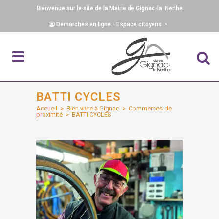
Bienvenue sur le site de la Mairie de Gignac-la-Nerthe
Démarches en ligne - Espace citoyens •
BATTI CYCLES
Accueil
>
Bien vivre à Gignac
>
Commerces de
proximité
>
BATTI CYCLES