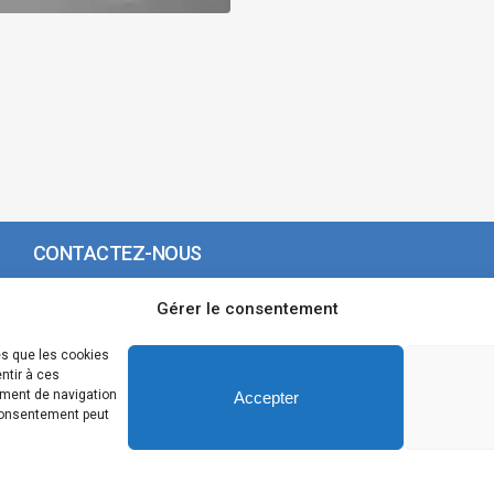
CONTACTEZ-NOUS
Gérer le consentement
Tél. : 04 42 77 00 00
Du lundi au jeudi : de 8h30 à 12h et de 13h30 à 17h.
es que les cookies
ntir à ces
Vendredi : de 8h30 à 12h et de 13h30 à 16h.
ement de navigation
Accepter
 consentement peut
Formulaire de contact